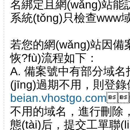
名綁定且網(wǎng)站能
系統(tǒng)只檢查ww
若您的網(wǎng)站因備
恢?fù)流程如下：
A. 備案號中有部分域名
(jīng)過期不用，則登
beian.vhostgo.com

不用的域名，進行刪除
態(tài)后，提交工單聯